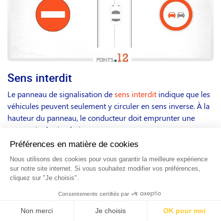
Sens interdit
Le panneau de signalisation de
sens interdit
indique que les
véhicules peuvent seulement y circuler en sens inverse. À la
hauteur du panneau, le conducteur doit emprunter une
autre voie de circulation.
Ligne continue
La
ligne continue
est souvent mise dans un lieu précis
considéré dangereux car absence de visibilité (côte, virage).
Elle représente un mur et est considérée comme
infranchissable. Le dépassement est interdit dans les deux
sens.