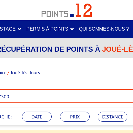
STAGE
PERMIS À POINTS
QUI SOMMES-NOUS ?
RÉCUPÉRATION DE POINTS À
JOUÉ-LÈ
oire
/
Joué-lès-Tours
RCHE :
DATE
PRIX
DISTANCE