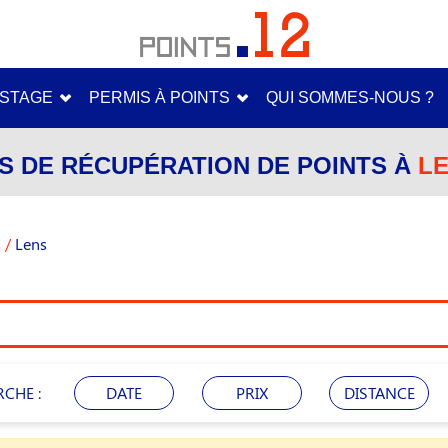
STAGE
PERMIS À POINTS
QUI SOMMES-NOUS ?
S DE RÉCUPÉRATION DE POINTS À
LE
s
/
Lens
RCHE :
DATE
PRIX
DISTANCE