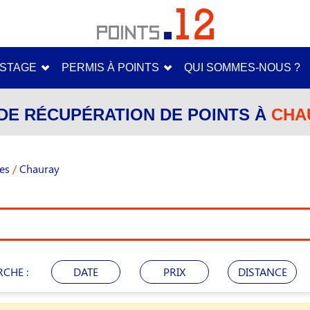
STAGE
PERMIS À POINTS
QUI SOMMES-NOUS ?
DE RÉCUPÉRATION DE POINTS À
CHAU
es
/
Chauray
RCHE :
DATE
PRIX
DISTANCE