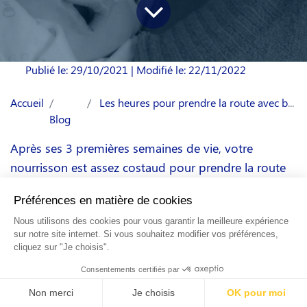
Publié le: 29/10/2021
| Modifié le: 22/11/2022
Accueil
Les heures pour prendre la route avec bébé
Blog
Après ses 3 premières semaines de vie, votre
nourrisson est assez costaud pour prendre la route
avec vous. Néanmoins, l’inactivité peut entraîner des
colères. Pour que le trajet se passe le mieux possible,
le choix de l’heure est primordial. Si vous le pouvez,
faites votre trajet soit au moment du coucher, soit
dans la nuit ou soit pendant sa sieste.
Les heures à privilégier