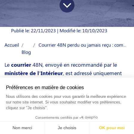
Publié le: 22/11/2023
| Modifié le: 10/10/2023
Accueil
Courrier 48N perdu ou jamais reçu : comment faire pour le stage obligatoire ?
Blog
Le
courrier
48N, envoyé en recommandé par le
ministère de l’Intérieur
, est adressé uniquement
aux
jeunes conducteurs
en permis probatoire qui
ont commis une ou plusieurs infractions au Code de
la route ayant
entraîné
la perte de
3 points
ou plus
sur leur permis de conduire.
Le jeune usager de la route est dans l’obligation
d’effectuer un
stage de sensibilisation
à
la sécurité