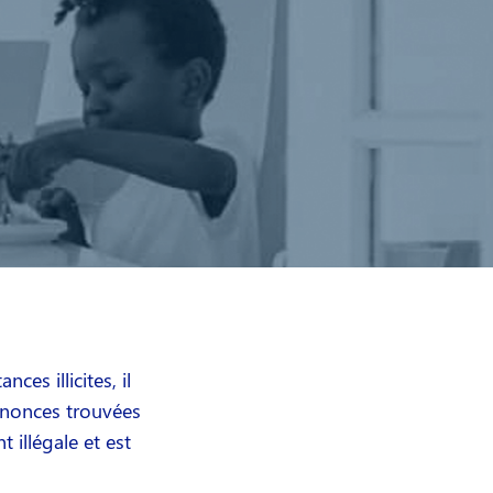
es illicites, il
nnonces trouvées
illégale et est