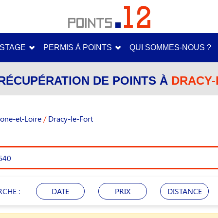
STAGE
PERMIS À POINTS
QUI SOMMES-NOUS ?
RÉCUPÉRATION DE POINTS À
DRACY-L
one-et-Loire
/
Dracy-le-Fort
RCHE :
DATE
PRIX
DISTANCE