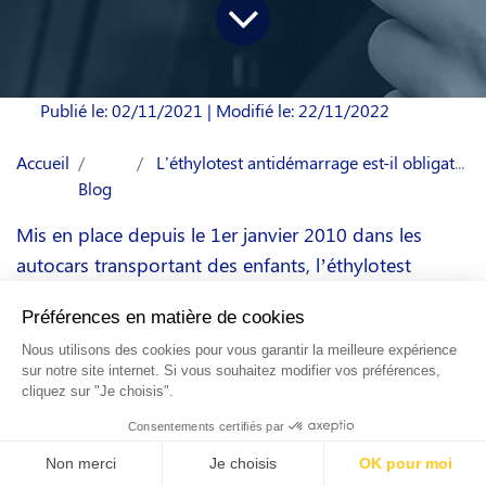
Publié le: 02/11/2021
| Modifié le: 22/11/2022
Accueil
L'éthylotest antidémarrage est-il obligatoire ?
Blog
Mis en place depuis le 1er janvier 2010 dans les
autocars transportant des enfants, l’éthylotest
antidémarrage (EAD) est aujourd’hui obligatoire
pour tous les véhicules de transport en commun. Si
cette obligation est valable pour les professionnels
titulaires d’un permis D, elle peut aussi l’être pour les
conducteurs sanctionnés pour un délit d’alcoolémie
au volant.