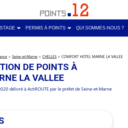
STAGE
PERMIS À POINTS
QUI SOMMES-NOUS ?
rance
>
Seine-et-Marne
>
CHELLES
>
COMFORT HOTEL MARNE LA VALLEE
TION DE POINTS À
RNE LA VALLEE
20 délivré à ActiROUTE par le préfet de Seine-et-Marne
S