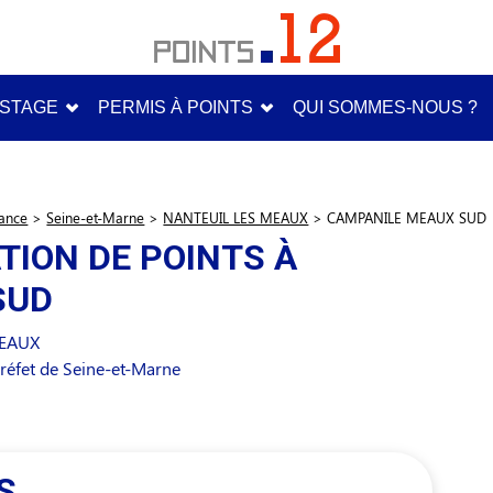
STAGE
PERMIS À POINTS
QUI SOMMES-NOUS ?
rance
>
Seine-et-Marne
>
NANTEUIL LES MEAUX
>
CAMPANILE MEAUX SUD
TION DE POINTS À
SUD
MEAUX
réfet de Seine-et-Marne
S