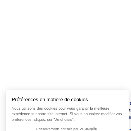
Le dél
compte
avez e
Réc