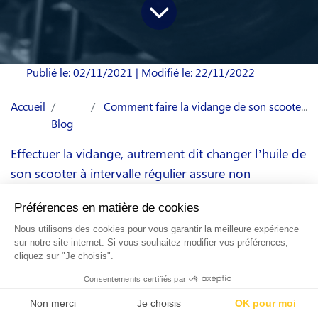
Publié le: 02/11/2021
| Modifié le: 22/11/2022
Accueil
Comment faire la vidange de son scooter ?
Blog
Effectuer la vidange, autrement dit changer l’huile de
son scooter à intervalle régulier assure non
seulement la bonne qualité de l’huile, le bon
fonctionnement du moteur mais allonge aussi la
durée de vie du scooter. Pour connaitre la périodicité
de la vidange pour votre modèle de scooter,
reportez-vous à son manuel d’utilisation.
À qui s’adresser pour la vidange de