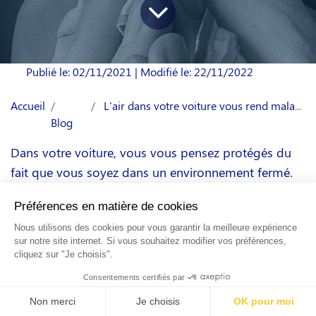
Publié le: 02/11/2021
| Modifié le: 22/11/2022
Accueil
L'air dans votre voiture vous rend malade
Blog
Dans votre voiture, vous vous pensez protégés du
fait que vous soyez dans un environnement fermé.
Pourtant, il a été prouvé que l’air dans votre
habitacle est 6 fois plus pollué que l’air extérieur. Les
taux de dioxyde d’azote atteignent des niveaux
impressionnants qui influent sur votre système
respiratoire et peuvent vous rendre malades.
À quoi sert le filtre de l’habitacle ?