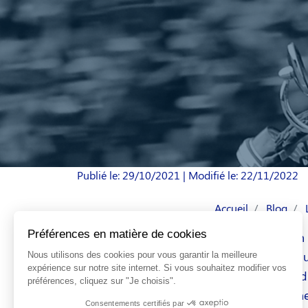
Publié le: 29/10/2021
| Modifié le: 22/11/2022
Accueil
Blog
Depuis le 28 juin
motocyclette, d’
(
Article R431-1
du
respecter certain