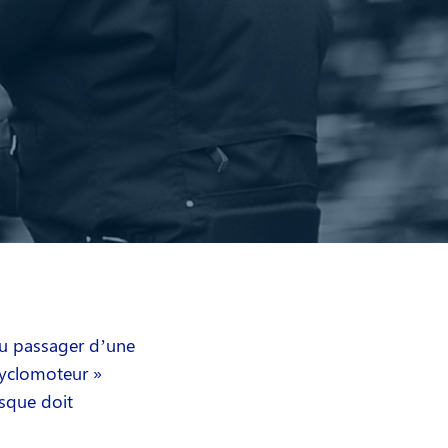
ou passager d’une
cyclomoteur »
asque doit