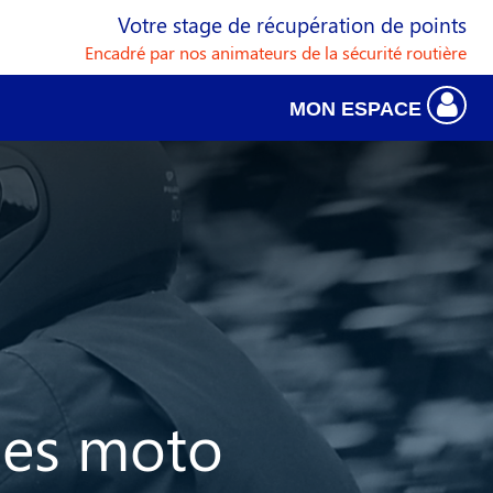
Votre stage de récupération de points
Encadré par nos animateurs de la sécurité routière
MON ESPACE
ues moto