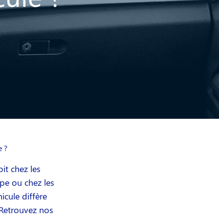
e ?
it chez les
pe ou chez les
icule diffère
 Retrouvez nos