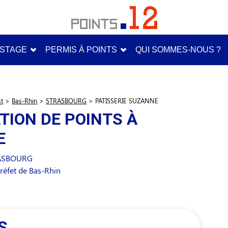
STAGE
PERMIS À POINTS
QUI SOMMES-NOUS ?
st
>
Bas-Rhin
>
STRASBOURG
>
PATISSERIE SUZANNE
TION DE POINTS À
E
ASBOURG
réfet de Bas-Rhin
S