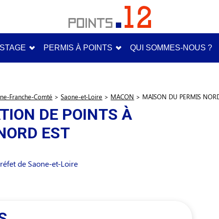
STAGE
PERMIS À POINTS
QUI SOMMES-NOUS ?
ne-Franche-Comté
>
Saone-et-Loire
>
MACON
>
MAISON DU PERMIS NORD
TION DE POINTS À
NORD EST
éfet de Saone-et-Loire
S