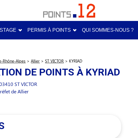
STAGE
PERMIS À POINTS
QUI SOMMES-NOUS ?
e-Rhône-Alpes
>
Allier
>
ST VICTOR
>
KYRIAD
TION DE POINTS À KYRIAD
03410
ST VICTOR
éfet de Allier
S