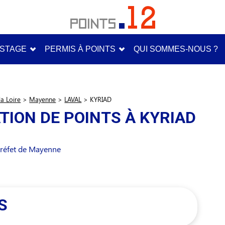
STAGE
PERMIS À POINTS
QUI SOMMES-NOUS ?
la Loire
>
Mayenne
>
LAVAL
>
KYRIAD
TION DE POINTS À KYRIAD
préfet de Mayenne
S