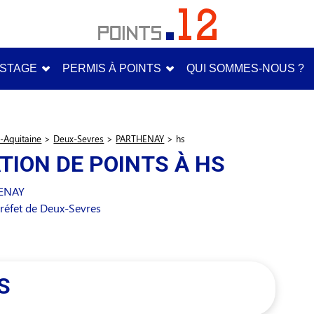
STAGE
PERMIS À POINTS
QUI SOMMES-NOUS ?
-Aquitaine
>
Deux-Sevres
>
PARTHENAY
>
hs
TION DE POINTS À HS
ENAY
réfet de Deux-Sevres
S