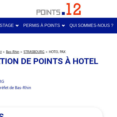
STAGE
PERMIS À POINTS
QUI SOMMES-NOUS ?
st
>
Bas-Rhin
>
STRASBOURG
>
HOTEL PAX
TION DE POINTS À HOTEL
RG
réfet de Bas-Rhin
S