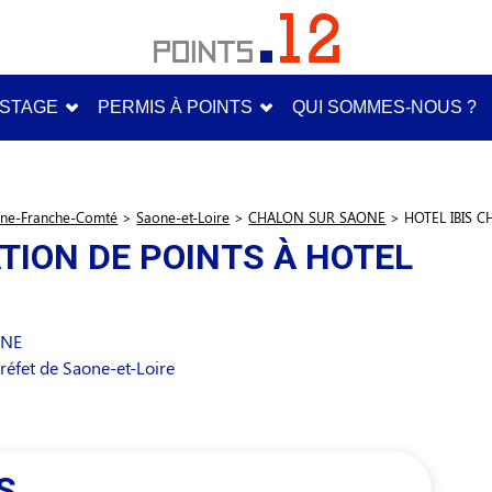
STAGE
PERMIS À POINTS
QUI SOMMES-NOUS ?
ne-Franche-Comté
>
Saone-et-Loire
>
CHALON SUR SAONE
>
HOTEL IBIS 
TION DE POINTS À HOTEL
ONE
éfet de Saone-et-Loire
S