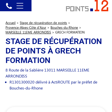
Accueil
>
Stage de récupération de points
>
Provence-Alpes-Côte d'Azur
>
Bouches-du-Rhone
>
MARSEILLE 11EME ARRONDISS
>
GRECH FORMATION
STAGE DE RÉCUPÉRATION
DE POINTS À GRECH
FORMATION
8 Route de la Sablière
13011
MARSEILLE 11EME
ARRONDISS
R1301300020 délivré à ActiROUTE par le préfet de
Bouches-du-Rhone