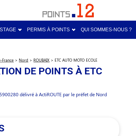
STAGE
PERMIS À POINTS
QUI SOMMES-NOUS ?
e-France
>
Nord
>
ROUBAIX
>
ETC AUTO MOTO ECOLE
TION DE POINTS À ETC
900280 délivré à ActiROUTE par le préfet de Nord
S