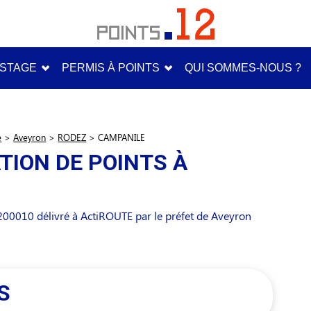
STAGE
PERMIS À POINTS
QUI SOMMES-NOUS ?
e
>
Aveyron
>
RODEZ
>
CAMPANILE
TION DE POINTS À
00010 délivré à ActiROUTE par le préfet de Aveyron
S