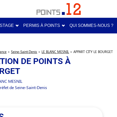
STAGE
PERMIS À POINTS
QUI SOMMES-NOUS ?
rance
>
Seine-Saint-Denis
>
LE BLANC MESNIL
>
APPART CITY LE BOURGET
TION DE POINTS À
URGET
LANC MESNIL
éfet de Seine-Saint-Denis
S